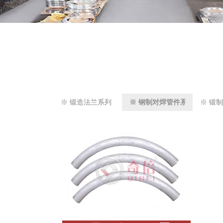
※ 锻造法兰系列
※ 钢制对焊管件系列
※ 锻